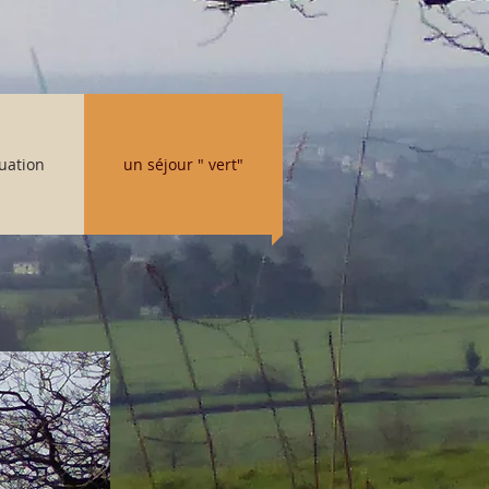
tuation
un séjour " vert"