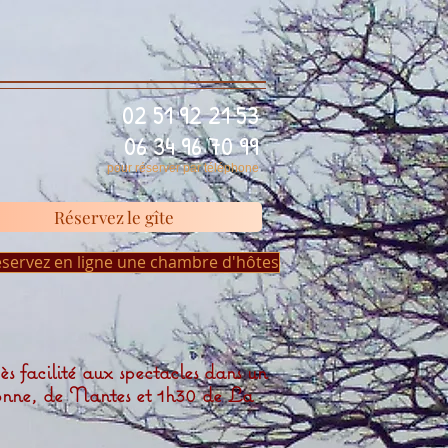
02 51 92 21 53
06 34 96 70 99
pour réserver par téléphone
Réservez le gîte
éservez en ligne une chambre d'hôtes
s facilité aux spectacles dans un
lonne, de Nantes et 1h30 de La