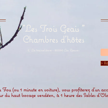
"Les Trois Geais "
Chambres d'hôtes
2, La trainelièere - 85590 Les Epesses
> R
ou (ou 1 minute en voiture), vous profiterez d'un accè
eur du haut bocage vendéen, à 1 heure des Sables d'O